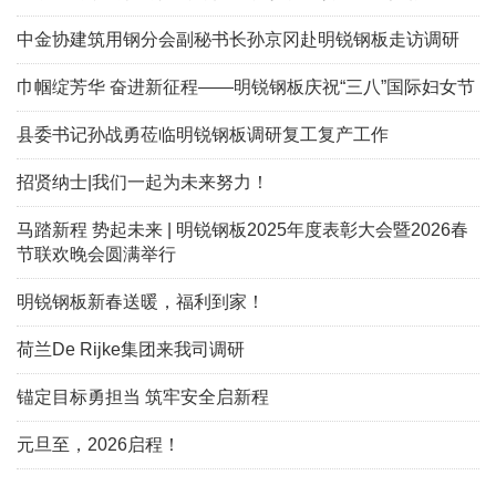
中金协建筑用钢分会副秘书长孙京冈赴明锐钢板走访调研
巾帼绽芳华 奋进新征程——明锐钢板庆祝“三八”国际妇女节‌
县委书记孙战勇莅临明锐钢板调研复工复产工作
招贤纳士|我们一起为未来努力！
马踏新程 势起未来 | 明锐钢板2025年度表彰大会暨2026春
节联欢晚会圆满举行
明锐钢板新春送暖，福利到家！
荷兰De Rijke集团来我司调研
锚定目标勇担当 筑牢安全启新程
元旦至，2026启程！